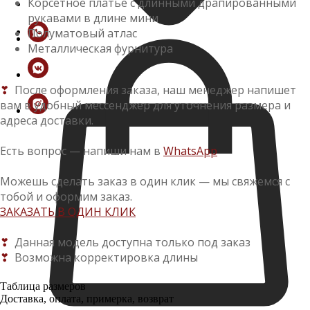
Корсетное платье c длинными драпированными
рукавами в длине мини
Полуматовый атлас
Металлическая фурнитура
❣
После оформления заказа, наш менеджер напишет
вам в удобный мессенджер для уточнения размера и
адреса доставки.
Есть вопрос — напиши нам в
WhatsApp
Можешь сделать заказ в один клик — мы свяжемся с
тобой и оформим заказ.
ЗАКАЗАТЬ В ОДИН КЛИК
❣
Данная модель доступна только под заказ
❣
Возможна корректировка длины
Таблица размеров
Доставка, оплата, примерка, возврат