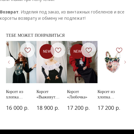
Возврат
. Изделия под заказ, из винтажных гобеленов и все
корсеты возврату и обмену не подлежат!
ТЕБЕ МОЖЕТ ПОНРАВИТЬСЯ
NEW
NEW
Корсет из
Корсет
Корсет
Корсет из
Юб
к2»
хлопка
«Выживут
«Любочка»
хлопка
кор
«Билибинский
только
"Мурзилка"
«Л
р.
р.
р.
р.
16 000
18 900
17 200
17 200
17
лес»
любовники»