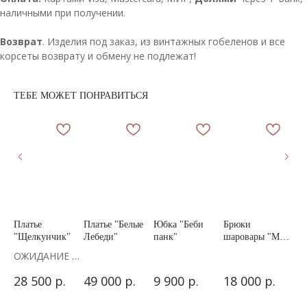
наличными при получении.
Возврат
. Изделия под заказ, из винтажных гобеленов и все
корсеты возврату и обмену не подлежат!
ТЕБЕ МОЖЕТ ПОНРАВИТЬСЯ
сет
Платье
Платье "Белые
Юбка "Беби
Брюки
Кор
"Щелкунчик"
Лебеди"
панк"
шаровары "Моя
«Л
принцесса"
ОЖИДАНИЕ 9
ДНЕЙ!
р.
р.
р.
р.
28 500
49 000
9 900
18 000
17