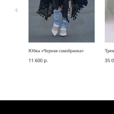
ная
Юбка «Черная самобранка»
Трен
р.
11 600
35 