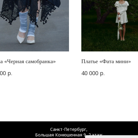
а «Черная самобранка»
Платье «Фата мини»
р.
р.
600
40 000
Санкт-Петербург,
Большая Конюшенная 9, 2 этаж