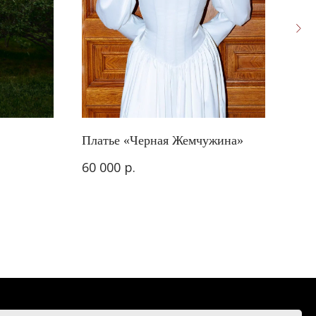
Платье «Черная Жемчужина»
Юби
р.
60 000
17 