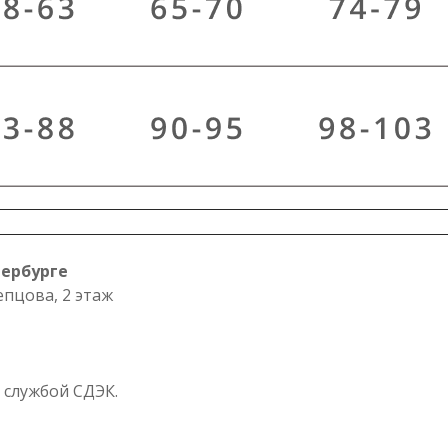
тербурге
епцова, 2 этаж
 службой СДЭК.