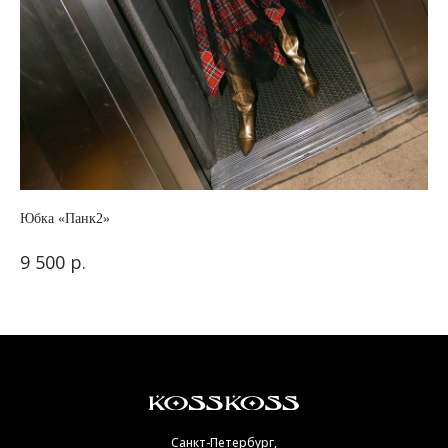
Юбка «Панк2»
Ко
р.
9 500
16
Санкт-Петербург,