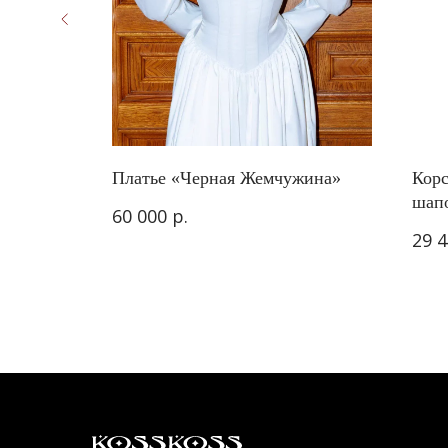
Платье «Черная Жемчужина»
Корс
шап
р.
60 000
29 