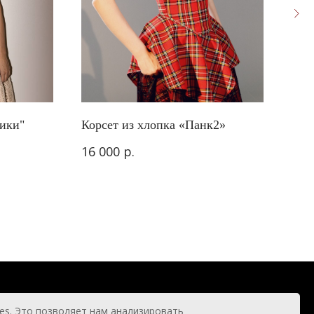
ики"
Корсет из хлопка «Панк2»
Кор
р.
16 000
16 
es. Это позволяет нам анализировать