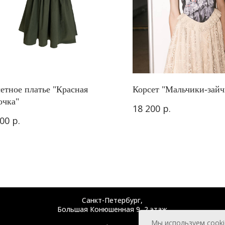
етное платье "Красная
Корсет "Мальчики-зайч
очка"
р.
18 200
р.
400
Санкт-Петербург,
Большая Конюшенная 9, 2 этаж
Мы используем cooki